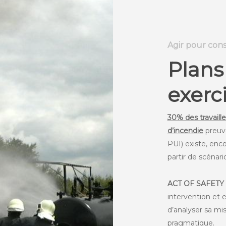
Agir pour cons
Plans
exerc
30% des travaille
d’incendie
preuve
PUI) existe, enco
partir de scénari
ACT OF SAFETY
intervention et 
d’analyser sa mis
pragmatique.