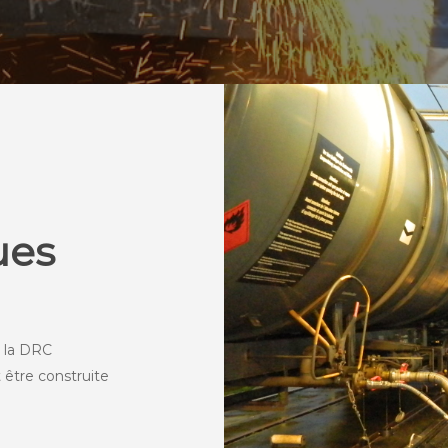
ues
 la DRC
 être construite