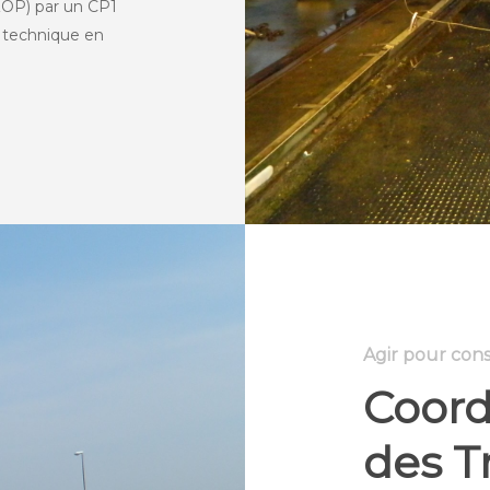
OP) par un CP1
u technique en
Agir pour cons
Coord
des T