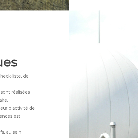
ues
eck-liste, de
s sont réalisées
ire.
ur d’activité de
iences est
fs, au sein